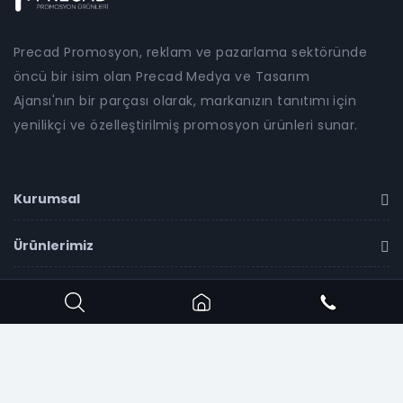
Precad Promosyon, reklam ve pazarlama sektöründe
öncü bir isim olan Precad Medya ve Tasarım
Ajansı'nın bir parçası olarak, markanızın tanıtımı için
yenilikçi ve özelleştirilmiş promosyon ürünleri sunar.
Kurumsal
Ürünlerimiz
İletişim
Copyright ©
2026
Precad Promosyon
all rights
reserved.