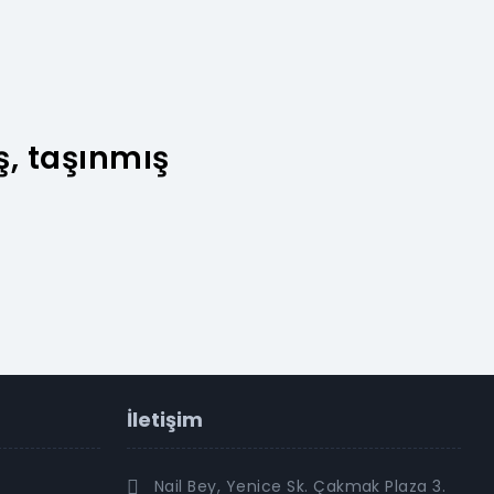
ş, taşınmış
İletişim
Nail Bey, Yenice Sk. Çakmak Plaza 3.