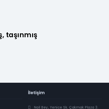
ş, taşınmış
İletişim
Nail Bey, Yenice Sk. Çakmak Plaza 3.