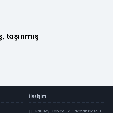
ş, taşınmış
İletişim
Nail Bey, Yenice Sk. Çakmak Plaza 3.