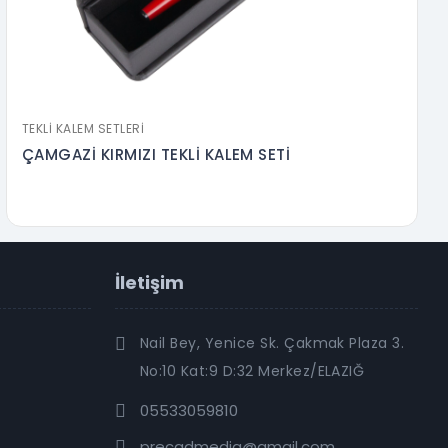
TEKLI KALEM SETLERI
ÇAMGAZİ KIRMIZI TEKLİ KALEM SETİ
İletişim
Nail Bey, Yenice Sk. Çakmak Plaza 3.
No:10 Kat:9 D:32 Merkez/ELAZIĞ
05533059810
precadmedia@gmail.com