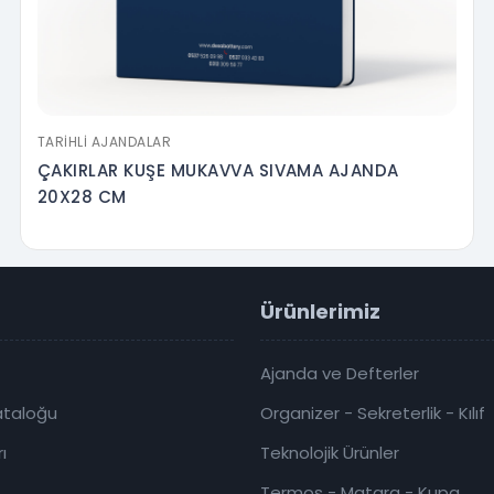
TARIHLI AJANDALAR
ÇAKIRLAR KUŞE MUKAVVA SIVAMA AJANDA
20X28 CM
Ürünlerimiz
Ajanda ve Defterler
ataloğu
Organizer - Sekreterlik - Kılıf
ı
Teknolojik Ürünler
Termos - Matara - Kupa