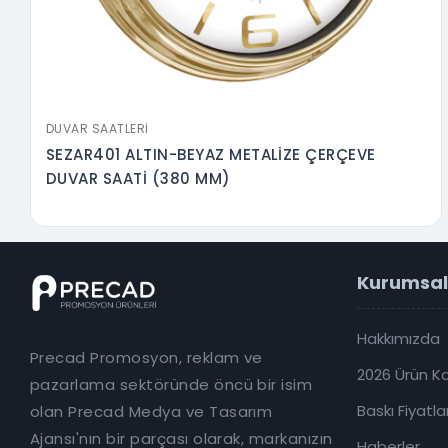
DUVAR SAATLERI
SEZAR401 ALTIN-BEYAZ METALİZE ÇERÇEVE
DUVAR SAATİ (380 MM)
Kurumsal
Hakkımızda
Precad Promosyon, reklam ve
2026 Ürün K
pazarlama sektöründe öncü bir isim
Baskı Fiyatlar
olan Precad Medya ve Tasarım
Ajansı'nın bir parçası olarak, markanızın
Haberler