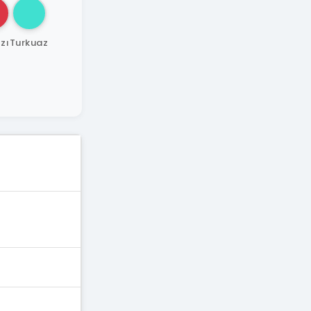
zı
Turkuaz