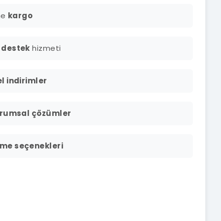
ine
kargo
 destek
hizmeti
l indirimler
rumsal çözümler
me seçenekleri