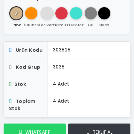
✓
Taba
Turuncu
Lacivert
Kırmızı
Turkuaz
Gri
Siyah
Ürün Kodu
303525
Kod Grup
3035
Stok
4 Adet
Toplam
4 Adet
Stok
WHATSAPP
TEKLİF AL