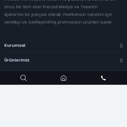
öncü bir isim olan Precad Medya ve Tasarım
Ajansı'nın bir parçası olarak, markanızın tanıtımı için
yenilikçi ve özelleştirilmiş promosyon ürünleri sunar.
Kurumsal
Ürünlerimiz
İletişim
Copyright ©
2026
Precad Promosyon
all rights
reserved.