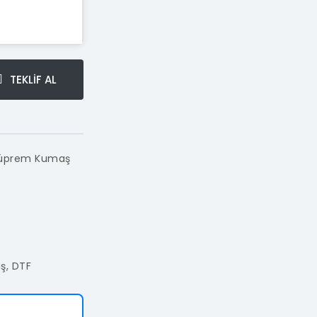
TEKLİF AL
 Süprem Kumaş
ış, DTF