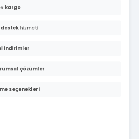
ine
kargo
 destek
hizmeti
l indirimler
rumsal çözümler
me seçenekleri