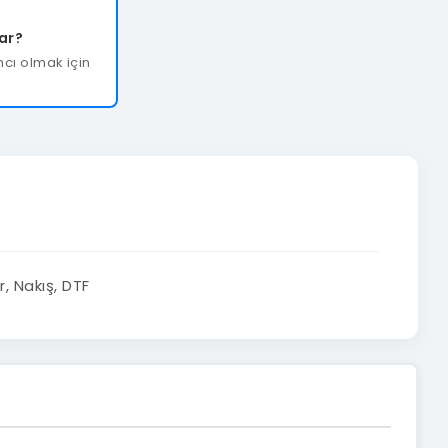
var?
cı olmak için
, Nakış, DTF