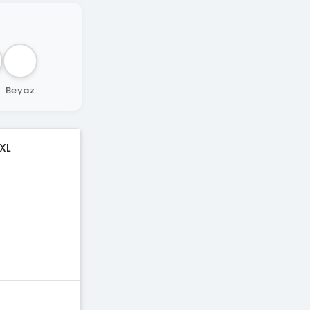
z
Beyaz
XL