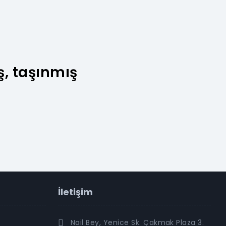
ş, taşınmış
İletişim
Nail Bey, Yenice Sk. Çakmak Plaza 3.