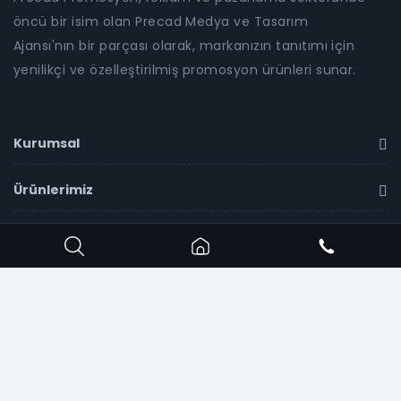
öncü bir isim olan Precad Medya ve Tasarım
Ajansı'nın bir parçası olarak, markanızın tanıtımı için
yenilikçi ve özelleştirilmiş promosyon ürünleri sunar.
Kurumsal
Ürünlerimiz
İletişim
Copyright ©
2026
Precad Promosyon
all rights
reserved.