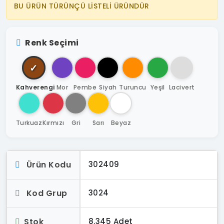
BU ÜRÜN TÜRÜNÇÜ LİSTELİ ÜRÜNDÜR
Renk Seçimi
✓
Kahverengi
Mor
Pembe
Siyah
Turuncu
Yeşil
Lacivert
Turkuaz
Kırmızı
Gri
Sarı
Beyaz
Ürün Kodu
302409
Kod Grup
3024
Stok
8.345 Adet